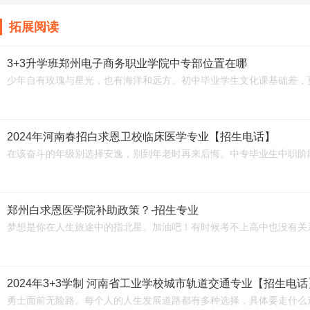
拓展阅读
3+3升学班郑州电子商务职业学院中专部位置在哪
少年自有玫瑰与星光，也有海洋和远方。初中毕业学生文化课基础差，
2024年河南春招白求恩卫校临床医学专业【招生电话】
在该奋斗的年级别选择安逸，别到年老时再来后悔。中专毕业生中职阶
郑州白求恩医学院补助政策？-招生专业
梦想是你在人生旅途中的指北星。加油吧！有时候考不上高中也没有关
2024年3+3学制 河南省工业学校城市轨道交通专业【招生电话
勇士面前无险路。每个人的人生发展道路都有多种选择，具体要走什么