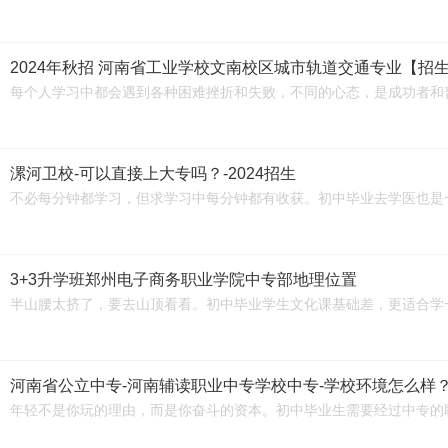
2024年秋招 河南省工业学校文南校区城市轨道交通专业【招
每个人学习中都会遇到各种困难挫折和失败，不同的心态，是成功者和
漯河卫校-可以直接上大专吗？-2024招生
不必每分钟都学习，但求学习中每分钟都有收获。初中毕业去学医也是
3+3升学班郑州电子商务职业学院中专部地理位置
半山腰太挤了，要去山顶看看。初中毕业学生文化课基础差，更适合学
河南省公立中专-河南辅读职业中专学校中专-学校环境怎么样
年轻不是你玩的理由，而是你奋斗的资本。初中毕业生需要经过中专的