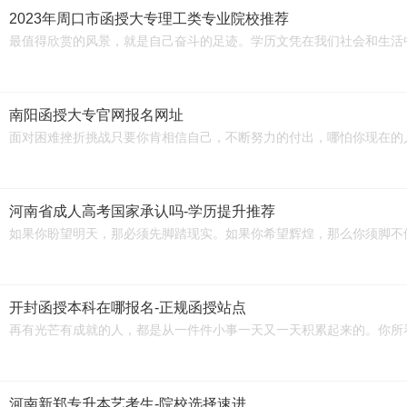
2023年周口市函授大专理工类专业院校推荐
最值得欣赏的风景，就是自己奋斗的足迹。学历文凭在我们社会和生活
南阳函授大专官网报名网址
面对困难挫折挑战只要你肯相信自己，不断努力的付出，哪怕你现在的
河南省成人高考国家承认吗-学历提升推荐
如果你盼望明天，那必须先脚踏现实。如果你希望辉煌，那么你须脚不
开封函授本科在哪报名-正规函授站点
再有光芒有成就的人，都是从一件件小事一天又一天积累起来的。你所
河南新郑专升本艺考生-院校选择速进