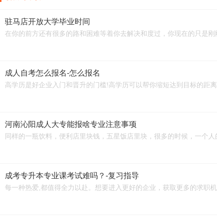
驻马店开放大学毕业时间
在你的前方还有很多的路和困难等着你去解决和度过，你现在的只是刚
成人自考怎么报名-怎么报名
高学历是好企业入门和晋升的门槛!高学历可以帮你缩短达到目标的距离
河南沁阳成人大专能报啥专业注意事项
同样的一瓶饮料，便利店里块钱，五星饭店里块，很多的时候，一个人
成考专升本专业课考试难吗？-复习指导
每一种热爱,都值得全力以赴。想要进入更好的企业，获取更多的求职