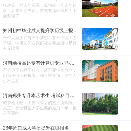
狂欢是一群人的寂寞，孤独是一个人的狂
欢！人要学会自律，首先要适应孤独！下
面整理了
郑州初中毕业成人提升学历线上报名入口
一个人至少拥有一个梦想，有一个理由去
坚强。学历文凭在我们社会和生活中是具
有无比重
河南函授高起专有计算机专业吗-官方报名
不管你正在经历什么，请不要轻言放弃，
因为任何一种执着，都不曾辜负。谁的人
生不是在
河南郑州专升本艺术生-考试科目新版
诚挚地飞吧，不要为香甜的蜜汁所陶醉。
大三，是专科生大学生涯的最后一年，也
是重要的
23年周口成人学历提升在哪报名