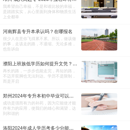
我希望自己幸福，不是和谁比较的幸福，
是踏踏实实，从心里面到身体和物质生活
上全都幸
河南辉县专升本承认吗？在哪报名
很少人在意你飞得累不累。所以，做该做
的事，走该走的路，不退缩。无论多难，
也告诉自
濮阳上班族低学历如何提升文凭？-成考报名咨询
再长的路，一步步也能走完，再短的路，
不迈开双脚也无法到达。学历不是限制，
而是开启
郑州2024年专升本初中毕业可以报名吗（招生热线）
成功是强而有力的补药，因为它能使才能
作有力的应用，使我们的雄心和渴望，达
到和谐的
洛阳2024年成人学历考多少分能录取（招生指南）