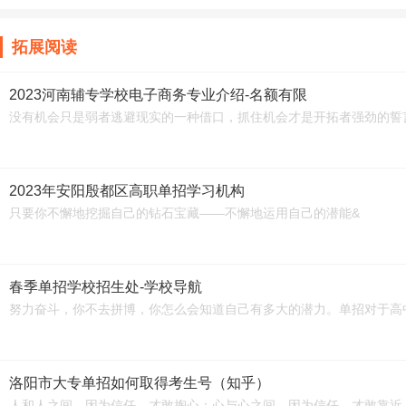
拓展阅读
2023河南辅专学校电子商务专业介绍-名额有限
没有机会只是弱者逃避现实的一种借口，抓住机会才是开拓者强劲的誓
2023年安阳殷都区高职单招学习机构
只要你不懈地挖掘自己的钻石宝藏——不懈地运用自己的潜能&
春季单招学校招生处-学校导航
努力奋斗，你不去拼博，你怎么会知道自己有多大的潜力。单招对于高
洛阳市大专单招如何取得考生号（知乎）
人和人之间，因为信任，才敢掏心；心与心之间，因为信任，才敢靠近