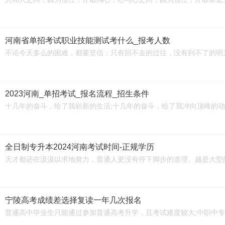
河南省单招考试职业技能测试考什么_报考人数
不论今天多么的困难，都要坚信：只有回不去的过往，没有到不了的明
2023河南_单招考试_报名流程_招生条件
十几年的奋斗，给了我崭新的生活;十几年的奋斗，给了我冲向顶峰的
全日制专升本2024河南考试时间-正规学历
天才都还在汲汲以求地努力，普通人更没有停下脚步的道理。越是大型
宁陵高考成绩差选择复读一年几次报名
普通高中毕业生只能通过参加普通高考升学，且考试难度较大;中职中