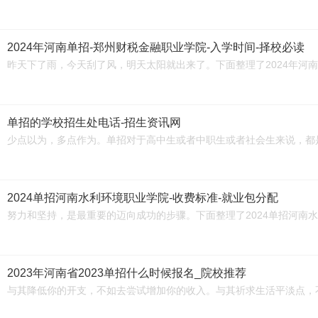
2024年河南单招-郑州财税金融职业学院-入学时间-择校必读
昨天下了雨，今天刮了风，明天太阳就出来了。下面整理了2024年河南
单招的学校招生处电话-招生资讯网
少点以为，多点作为。单招对于高中生或者中职生或者社会生来说，都
2024单招河南水利环境职业学院-收费标准-就业包分配
努力和坚持，是最重要的迈向成功的步骤。下面整理了2024单招河南
2023年河南省2023单招什么时候报名_院校推荐
与其降低你的开支，不如去尝试增加你的收入。与其祈求生活平淡点，