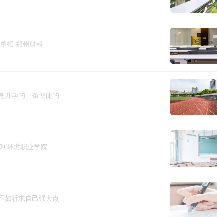
单招-郑州财税
是升学的一条便捷的
水利环境职业学院
不如祈求自己强大点