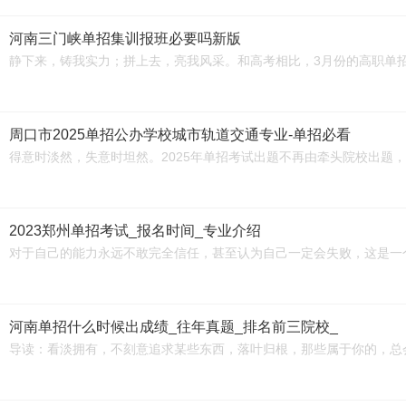
河南三门峡单招集训报班必要吗新版
静下来，铸我实力；拼上去，亮我风采。和高考相比，3月份的高职单
周口市2025单招公办学校城市轨道交通专业-单招必看
得意时淡然，失意时坦然。2025年单招考试出题不再由牵头院校出题
2023郑州单招考试_报名时间_专业介绍
对于自己的能力永远不敢完全信任，甚至认为自己一定会失败，这是一
河南单招什么时候出成绩_往年真题_排名前三院校_
导读：看淡拥有，不刻意追求某些东西，落叶归根，那些属于你的，总