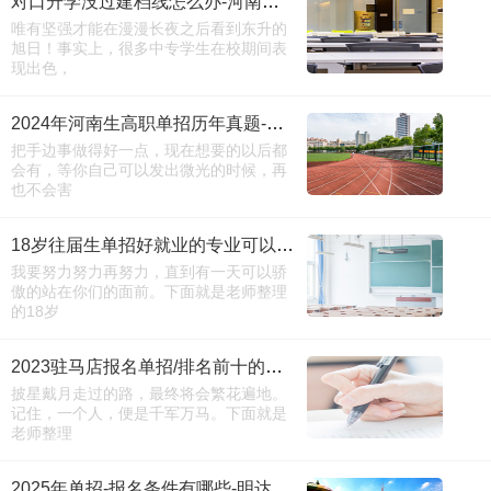
对口升学没过建档线怎么办-河南省工业中专（单招咨询）
唯有坚强才能在漫漫长夜之后看到东升的
旭日！事实上，很多中专学生在校期间表
现出色，
2024年河南生高职单招历年真题-报名网站
把手边事做得好一点，现在想要的以后都
会有，等你自己可以发出微光的时候，再
也不会害
18岁往届生单招好就业的专业可以报国控专业吗-学生必看
我要努力努力再努力，直到有一天可以骄
傲的站在你们的面前。下面就是老师整理
的18岁
2023驻马店报名单招/排名前十的大专点击
披星戴月走过的路，最终将会繁花遍地。
记住，一个人，便是千军万马。下面就是
老师整理
2025年单招-报名条件有哪些-明达职业-（建议收藏）