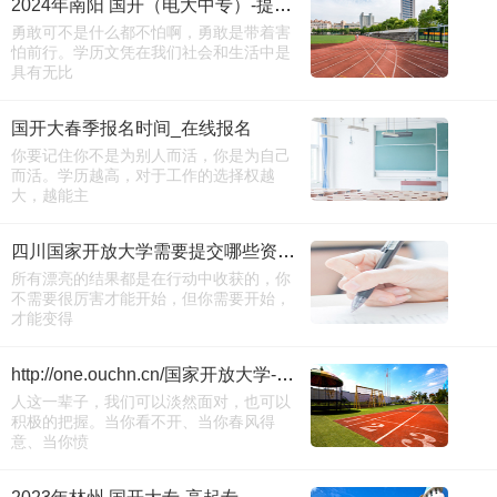
2024年南阳 国开（电大中专）-提升学历线上
勇敢可不是什么都不怕啊，勇敢是带着害
怕前行。学历文凭在我们社会和生活中是
具有无比
国开大春季报名时间_在线报名
你要记住你不是为别人而活，你是为自己
而活。学历越高，对于工作的选择权越
大，越能主
四川国家开放大学需要提交哪些资料？
所有漂亮的结果都是在行动中收获的，你
不需要很厉害才能开始，但你需要开始，
才能变得
http://one.ouchn.cn/国家开放大学-学习网-报名官网
人这一辈子，我们可以淡然面对，也可以
积极的把握。当你看不开、当你春风得
意、当你愤