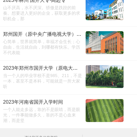
2023年林州 国开大专-高起专
山不厌高，水不厌深。骄傲是跌跤的前
奏。想要进入更好的企业，获取更多的求
职机会，那
郑州国开（原中央广播电视大学）报名全攻略
心简单，世界就简单，幸福才会生长；心
自由，生活就自由，到哪都有快乐。学历
不代表能
2023年郑州市国开大学（原电大）怎么报名
当一个人的毕业学校不是985、211，不是
一本，甚至不是本科，可能就是一所大家
听
2023年河南省国开入学时间
一个人能走多远，靠的不是眼睛，而是眼
光，一件事能做多久，靠的不是心血来
潮，而是坚