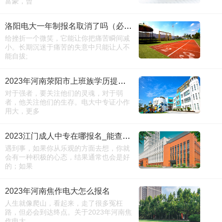
富豪，曾
洛阳电大一年制报名取消了吗（必看）
给挫折一个微笑，它能让你把痛苦瞬间减
小。长期沉迷于痛苦的失意中只能让人不
能自拔;
2023年河南荥阳市上班族学历提升学历承认吗
对于强者，要关注他们的灵魂，对于弱
者，他关注他们的生存。电大中专证小作
用大，更多
2023江门成人中专在哪报名_能查到吗
遇到事，如果你从乐观的方面去想，你就
会有一种积极的心态，结果通常也会是好
的；如果
2023年河南焦作电大怎么报名
人生就像爬山，看起来，走了很多冤枉
路，但必会到达终点。关于2023年河南焦
作电大