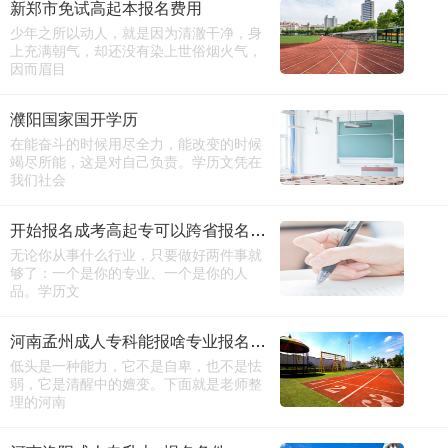
新郑市免试高起本报名费用
少年之所以动人，就是因为清澈干净，身
上充满朝气，却还没有染上世俗烟火气，
因而眉目
濮阳国家国开学历
在能奋斗的时候用尽全力，能改变的时候
竭尽所能，这是对自己负责。学历文凭在
我们社会
开始报名成考高起专可以跨省报名吗（详细版）
无论你从事什么行业，只要做好两件事就
够了：一个是你的专业、一个是你的人
品。学历文
河南孟州成人专科能报啥专业报名电话
低头是一种能力，它不是自卑，也不是怯
弱，它是清醒中的嬗变。下面就是老师整
理的河南