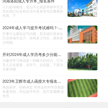
河南洛阳成人专升本_报名条件
人们必须相信，垒山不止就是幸福学历文
凭在我们社会和生活中是具有无比重要的
作用。下
2024年成人学习提升考试难吗？-报考中心
不要什么都说运气问题，其实或许是你自
己没有倾尽全力，你有多少付出，就有多
少回报。
开封2024年成人学历考多少分能录取（招生办）
兴趣对学习来说是一种极大的动力，它引
导人们去探索，去学习，去实践。下面为
大家详细
2023年卫辉市成人函授大专报名时间-报名入口
再如留学、职称评定.等等这些对学历都是
有要求的，所以提升学历，刻不容缓啊!从
学历