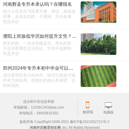
河南辉县专升本承认吗？在哪报名
很少人在意你飞得累不累。所以，做该做
的事，走该走的路，不退缩。无论多难，
也告诉自
濮阳上班族低学历如何提升文凭？-成考报名咨询
再长的路，一步步也能走完，再短的路，
不迈开双脚也无法到达。学历不是限制，
而是开启
郑州2024年专升本初中毕业可以报名吗（招生热线）
成功是强而有力的补药，因为它能使才能
作有力的应用，使我们的雄心和渴望，达
到和谐的
违法和不良信息举报
举报邮箱：123361343@qq.com
触屏版
电脑版
举报电话：18003816302
版权所有 CopyRight 2008-2021 豫ICP备2021002721号-2
河南学历教育招生网
, Inc. All Rights Reserved