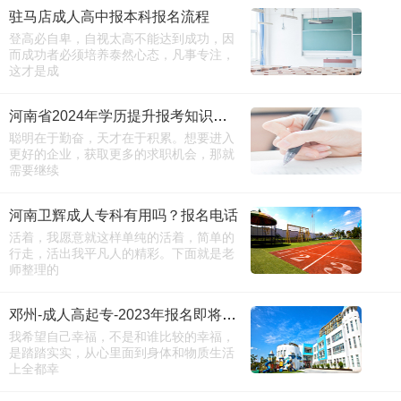
驻马店成人高中报本科报名流程
登高必自卑，自视太高不能达到成功，因
而成功者必须培养泰然心态，凡事专注，
这才是成
河南省2024年学历提升报考知识汇总-历年考试真题
聪明在于勤奋，天才在于积累。想要进入
更好的企业，获取更多的求职机会，那就
需要继续
河南卫辉成人专科有用吗？报名电话
活着，我愿意就这样单纯的活着，简单的
行走，活出我平凡人的精彩。下面就是老
师整理的
邓州-成人高起专-2023年报名即将截止
我希望自己幸福，不是和谁比较的幸福，
是踏踏实实，从心里面到身体和物质生活
上全都幸