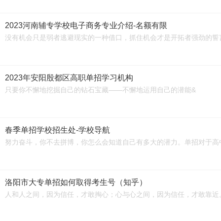
2023河南辅专学校电子商务专业介绍-名额有限
没有机会只是弱者逃避现实的一种借口，抓住机会才是开拓者强劲的誓
2023年安阳殷都区高职单招学习机构
只要你不懈地挖掘自己的钻石宝藏——不懈地运用自己的潜能&
春季单招学校招生处-学校导航
努力奋斗，你不去拼博，你怎么会知道自己有多大的潜力。单招对于高
洛阳市大专单招如何取得考生号（知乎）
人和人之间，因为信任，才敢掏心；心与心之间，因为信任，才敢靠近