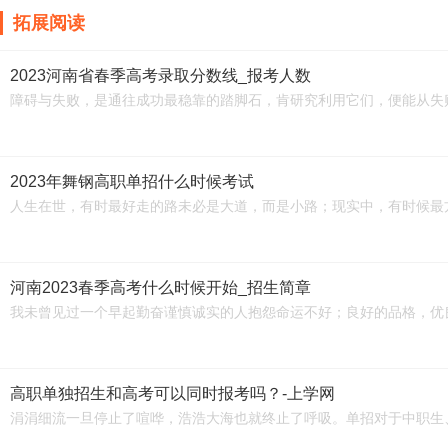
拓展阅读
2023河南省春季高考录取分数线_报考人数
障碍与失败，是通往成功最稳靠的踏脚石，肯研究利用它们，便能从失
2023年舞钢高职单招什么时候考试
人生在世，有时最好走的路未必是大道，而是小路；现实中，有时候最
河南2023春季高考什么时候开始_招生简章
我未曾见过一个早起勤奋谨慎诚实的人抱怨命运不好；良好的品格，优
高职单独招生和高考可以同时报考吗？-上学网
涓涓细流一旦停止了喧哗，浩浩大海也就终止了呼吸。单招对于中职生