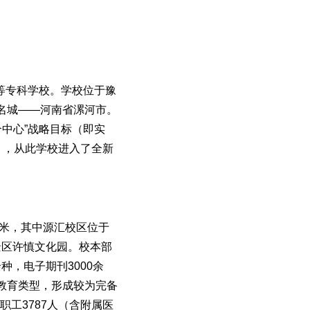
等专科学校。学校位于豫
名城——河南省漯河市。
个中心”战略目标（即实
），从此学校进入了全新
方米，其中源汇校区位于
景区许慎文化园。校本部
种，电子期刊3000余
教育类型，形成较为完备
职工3787人（含附属医