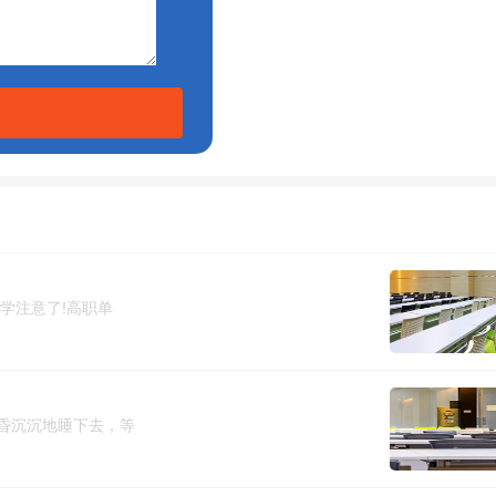
学注意了!高职单
昏沉沉地睡下去，等