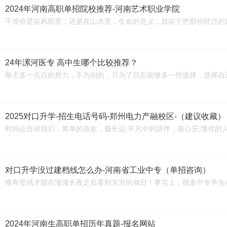
2024年河南高职单招院校推荐-河南艺术职业学院
不管你是在风雨里，还是在山水里，生命的意义，就在于把那些经过的
24年漯河医专 高中生哪个比较推荐？
每天多一点点的努力，不为别的，只为了日后能够多一些选择，选择自
2025对口升学-招生电话号码-郑州电力产融校区-（建议收藏）
时间会告诉我们，简单的喜欢，最长远;平凡中的陪伴，最心安;懂你的
对口升学没过建档线怎么办-河南省工业中专（单招咨询）
唯有坚强才能在漫漫长夜之后看到东升的旭日！事实上，很多中专学生
2024年河南生高职单招历年真题-报名网站