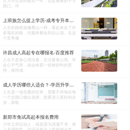
生大学生涯的最后一年，也是重要的十字
路口。许
上班族怎么提上学历-成考专升本报名时间
人生的路程就像爬山一样，看起来走了许
多冤枉的路，但最终都会到达山顶。在这
个竞争激
许昌成人高起专在哪报名-百度推荐
人生不是靠心境活着，生活要靠心境。学
会心平气和，就会收获一份挫折时的坚
持，保持成
成人学历哪些人适合？-学历升学咨询
人生是一场负重的狂奔，需要不停地在每
一个岔路口做出选择。想要进入更好的企
业，获取
新郑市免试高起本报名费用
少年之所以动人，就是因为清澈干净，身
上充满朝气，却还没有染上世俗烟火气，