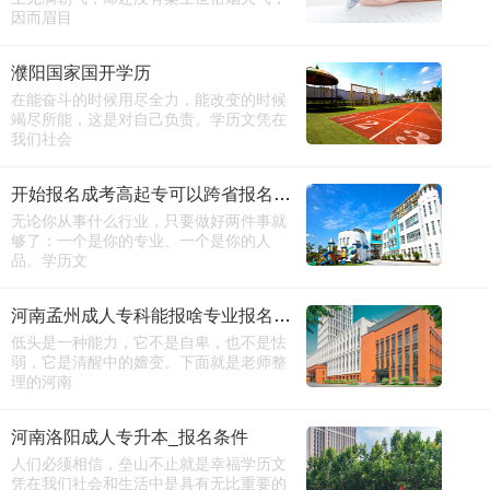
因而眉目
濮阳国家国开学历
在能奋斗的时候用尽全力，能改变的时候
竭尽所能，这是对自己负责。学历文凭在
我们社会
开始报名成考高起专可以跨省报名吗（详细版）
无论你从事什么行业，只要做好两件事就
够了：一个是你的专业、一个是你的人
品。学历文
河南孟州成人专科能报啥专业报名电话
低头是一种能力，它不是自卑，也不是怯
弱，它是清醒中的嬗变。下面就是老师整
理的河南
河南洛阳成人专升本_报名条件
人们必须相信，垒山不止就是幸福学历文
凭在我们社会和生活中是具有无比重要的