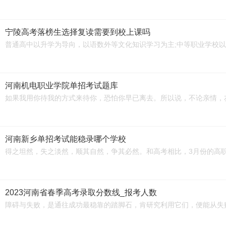
宁陵高考落榜生选择复读需要到校上课吗
普通高中以升学为导向，以语数外等文化知识学习为主;中等职业学校
河南机电职业学院单招考试题库
如果我用你待我的方式来待你，恐怕你早已离去。所以说，不论亲情，
河南新乡单招考试能稳录哪个学校
得之坦然，失之淡然，顺其自然，争其必然。和高考相比，3月份的高
2023河南省春季高考录取分数线_报考人数
障碍与失败，是通往成功最稳靠的踏脚石，肯研究利用它们，便能从失