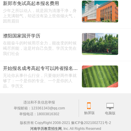
新郑市免试高起本报名费用
少年之所以动人，就是因为清澈干净，身
上充满朝气，却还没有染上世俗烟火气，
因而眉目
濮阳国家国开学历
在能奋斗的时候用尽全力，能改变的时候
竭尽所能，这是对自己负责。学历文凭在
我们社会
开始报名成考高起专可以跨省报名吗（详细版）
无论你从事什么行业，只要做好两件事就
够了：一个是你的专业、一个是你的人
品。学历文
违法和不良信息举报
举报邮箱：123361343@qq.com
触屏版
电脑版
举报电话：18003816302
版权所有 CopyRight 2008-2021 豫ICP备2021002721号-2
河南学历教育招生网
, Inc. All Rights Reserved