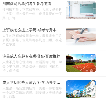
河南驻马店单招考生备考速看
读书破万卷，下笔如有神。大三，是专科
生大学生涯的最后一年，也是重要的十字
路口。许
上班族怎么提上学历-成考专升本报名时间
人生的路程就像爬山一样，看起来走了许
多冤枉的路，但最终都会到达山顶。在这
个竞争激
许昌成人高起专在哪报名-百度推荐
人生不是靠心境活着，生活要靠心境。学
会心平气和，就会收获一份挫折时的坚
持，保持成
成人学历哪些人适合？-学历升学咨询
人生是一场负重的狂奔，需要不停地在每
一个岔路口做出选择。想要进入更好的企
业，获取