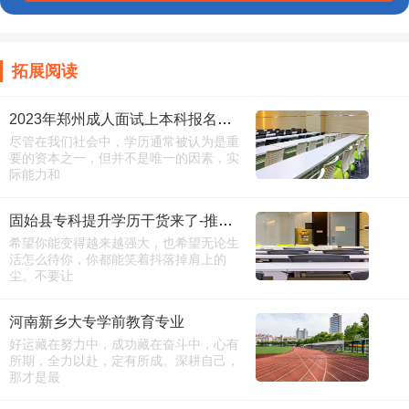
拓展阅读
2023年郑州成人面试上本科报名截止时间-百度百科
尽管在我们社会中，学历通常被认为是重
要的资本之一，但并不是唯一的因素，实
际能力和
固始县专科提升学历干货来了-推荐院校
希望你能变得越来越强大，也希望无论生
活怎么待你，你都能笑着抖落掉肩上的
尘。不要让
河南新乡大专学前教育专业
好运藏在努力中，成功藏在奋斗中，心有
所期，全力以赴，定有所成。深耕自己，
那才是最