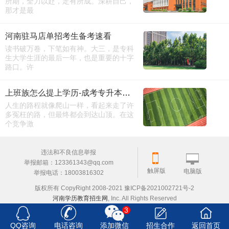
所期，全力以赴，定有所成。深耕自己，
那才是最
河南驻马店单招考生备考速看
读书破万卷，下笔如有神。大三，是专科
生大学生涯的最后一年，也是重要的十字
路口。许
上班族怎么提上学历-成考专升本报名时间
人生的路程就像爬山一样，看起来走了许
多冤枉的路，但最终都会到达山顶。在这
个竞争激
违法和不良信息举报
举报邮箱：123361343@qq.com
触屏版
电脑版
举报电话：18003816302
版权所有 CopyRight 2008-2021 豫ICP备2021002721号-2
河南学历教育招生网
, Inc. All Rights Reserved
3
QQ咨询
电话咨询
添加微信
招生合作
返回首页