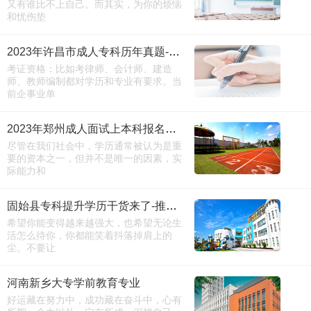
又有谁比不上自己。而其实，为你的烦恼
和忧伤垫
2023年许昌市成人专科历年真题-报名窗口
考证资格：比如考律师、会计师、建造
师、教师编制都对学历和专业有要求。当
前企事业单
2023年郑州成人面试上本科报名截止时间-百度百科
尽管在我们社会中，学历通常被认为是重
要的资本之一，但并不是唯一的因素，实
际能力和
固始县专科提升学历干货来了-推荐院校
希望你能变得越来越强大，也希望无论生
活怎么待你，你都能笑着抖落掉肩上的
尘。不要让
河南新乡大专学前教育专业
好运藏在努力中，成功藏在奋斗中，心有