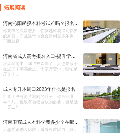
拓展阅读
河南沁阳函授本科考试难吗？报名窗口
你要求的次数愈多，你就越容易得到你要
的东西，而且连带地也会得到更多乐趣。
下面就是
河南省成人高考报名入口-提升学历的好处
狂风暴雨中，哪怕被吹倒了，人也要敢于
在泥泞中匍匐前进。千辛万苦中，哪怕被
压倒了，
成人专升本周口2023年什么是报名
世界上没有两片相同的叶子，你再不堪、
再平凡，也没有自轻自贱的必要，也是独
一无二的
河南卫辉成人本科学费多少？在哪报名
人总爱跟别人比较，看看有谁比自己好，